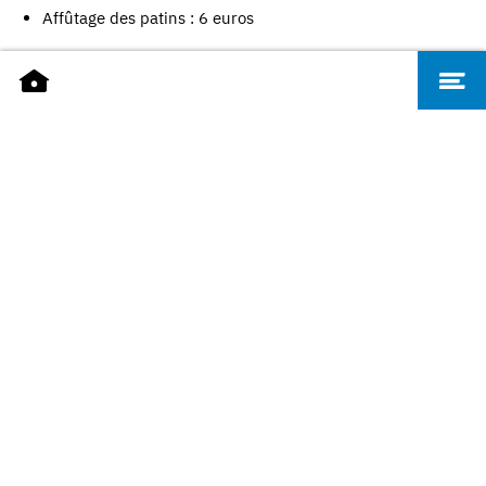
Affûtage des patins : 6 euros
PORGRAMME
Marché de Noël de Sarrebruck - cliquez ici pour
accéder au programme complet.
Programme