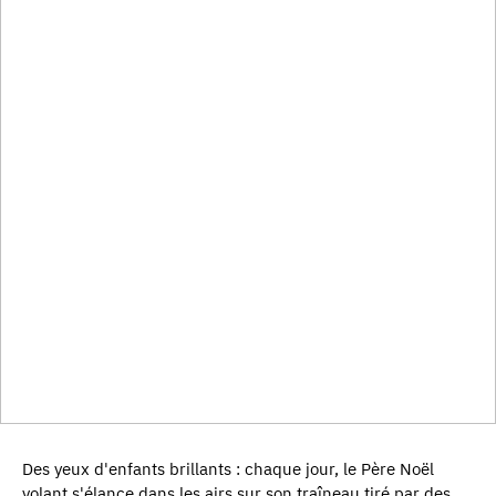
Des yeux d'enfants brillants : chaque jour, le Père Noël
volant s'élance dans les airs sur son traîneau tiré par des